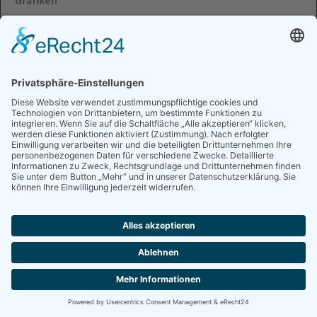
Grafiken
Clara – Hochschule Merseburg
Hintergrundgrafiken Spiel –
Freepik.com