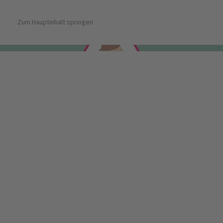
TECHNISCH
Zum Hauptinhalt springen
Wissensfortschritt
0
%
0
/
13
0
KÜNSTLERISCH
KOMMUNIKATIV